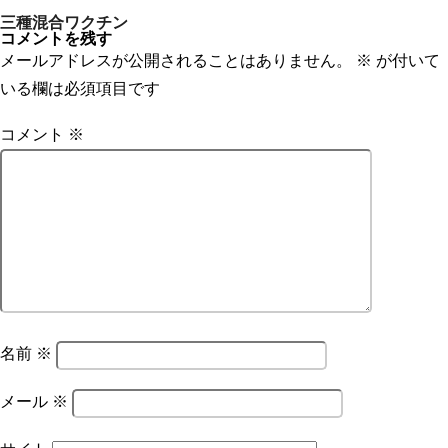
投
三種混合ワクチン
稿
コメントを残す
ナ
メールアドレスが公開されることはありません。
※
が付いて
ビ
ゲ
いる欄は必須項目です
ー
シ
ョ
コメント
※
ン
名前
※
メール
※